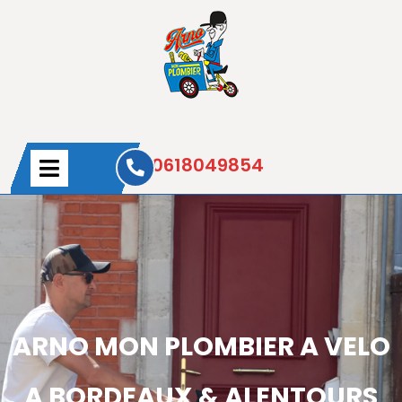
0618049854
ARNO MON PLOMBIER A VELO
A BORDEAUX & ALENTOURS