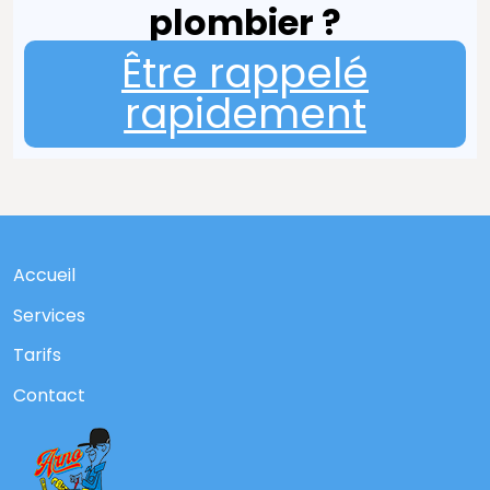
plombier ?
Être rappelé
rapidement
Accueil
Services
Tarifs
Contact